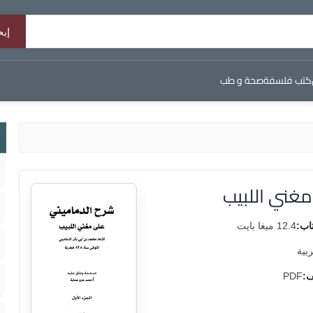
كتب فلسفة
صحة و طب
غني اللبيب
اب:
12.4 ميغا بايت
ربية
ف:
PDF