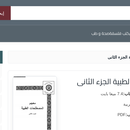
كتب فلسفة
صحة و طب
الجزء الثانى
ية الجزء الثانى
اب:
7.4 ميغا بايت
ربية
ف:
PDF