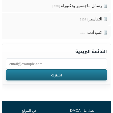
رسائل ماجستير ودكتوراه
[ 130 ]
التفاسير
[ 124 ]
كتب أدب
[ 121 ]
القائمة البريدية
اتصل بنا - DMCA
عن الموقع