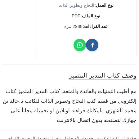
نوع العمل:
النجاح وتطوير الذات
نوع الملف:
PDF
عدد القراءات:
2988 مرة
وصف كتاب المدير المتميز
مع أطيب التمنيات بالفائدة والمتعة, كتاب المدير المتميز كتاب
إلكتروني من قسم كتب النجاح وتطوير الذات للكاتب د.خالد بن
محمد الشهري .بامكانك قراءته اونلاين او تحميله مجاناً على
جهازك لتصفحه بدون اتصال بالانترنت
حقوق الملكية الفكرية محفوظة لأصحابها. يتيح الموقع هذا المحتوى لأغراض