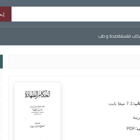
كتب فلسفة
صحة و طب
اب:
7.1 ميغا بايت
ربية
ف:
PDF