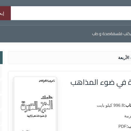
كتب فلسفة
صحة و طب
لأربعة
ة في ضوء المذاهب
اب:
996.8 كيلو بايت
ربية
ف:
PDF