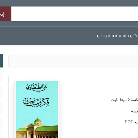
كتب فلسفة
صحة و طب
اب:
3 ميغا بايت
ربية
ف:
PDF