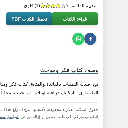
التقييم
4.00 من 5
(
1
) قارئ
قراءة الكتاب
تحميل الكتاب PDF
وصف كتاب فكر ومباحث
مع أطيب التمنيات بالفائدة والمتعة, كتاب فكر و
الطنطاوي .بامكانك قراءته اونلاين او تحميله مجان
حقوق الملكية الفكرية محفوظة لأصحابها. يتيح الموقع هذا ال
القانوني وترغب في طلب تعديل أو إزالة، يرجى
التواصل معنا