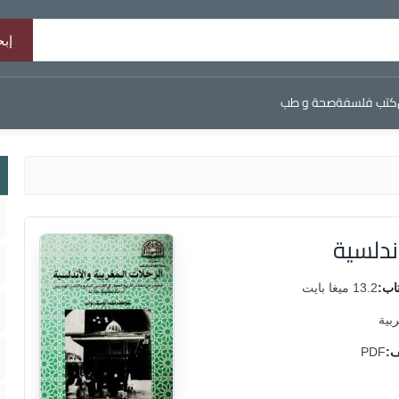
كتب فلسفة
صحة و طب
ندلسية
اب:
13.2 ميغا بايت
ربية
ف:
PDF