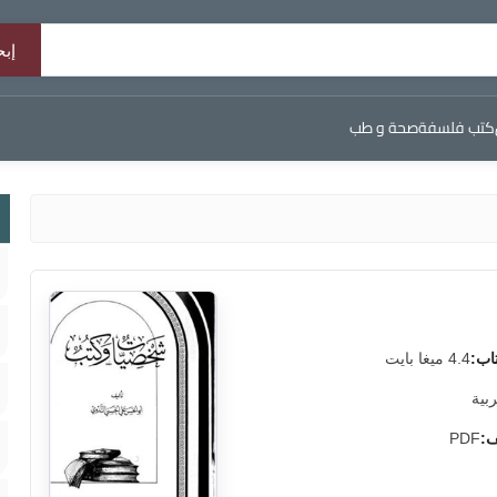
كتب فلسفة
صحة و طب
اب:
4.4 ميغا بايت
ربية
ف:
PDF