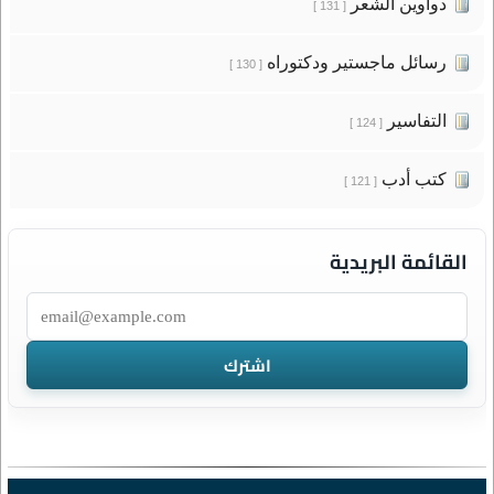
دواوين الشعر
[ 131 ]
رسائل ماجستير ودكتوراه
[ 130 ]
التفاسير
[ 124 ]
كتب أدب
[ 121 ]
القائمة البريدية