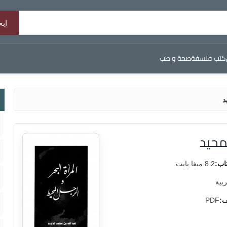
كتب فلسفة
صحة و طب
د
لمحيد
اب:
8.2 ميغا بايت
ربية
ف:
PDF