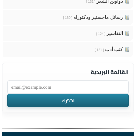
دواوين الشعر
[ 131 ]
رسائل ماجستير ودكتوراه
[ 130 ]
التفاسير
[ 124 ]
كتب أدب
[ 121 ]
القائمة البريدية