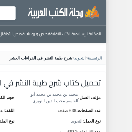
المكتبة الإسلامية
الكتب التقنية
قصص و روايات
قصص الأطفال
الرئيسية
التجويد
شرح طيبة النشر في القراءات العشر
>
>
تحميل كتاب شرح طيبة النشر في ا
محمد بن محمد بن محمد أبو
مؤلف العمل:
حجم الكت
القاسم محب الدين النويري
عدد الصفحات:
638 صفحة
اللغة:
الع
نوع العمل:
التجويد
نوع المل
عدد القراءات:
6532 مرة