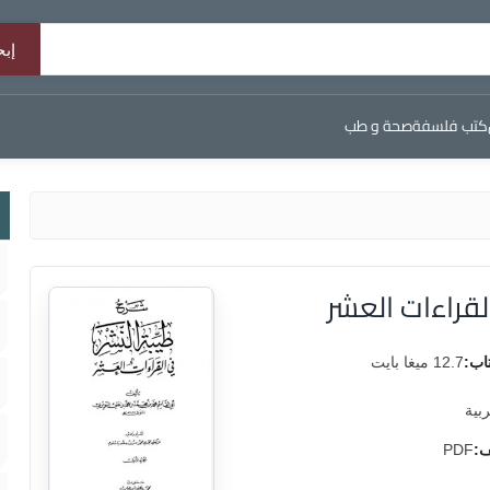
كتب فلسفة
صحة و طب
لقراءات العشر
اب:
12.7 ميغا بايت
ربية
ف:
PDF