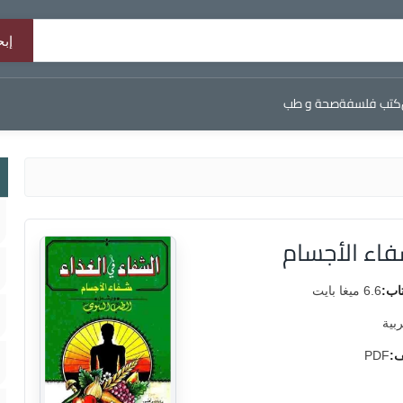
كتب فلسفة
صحة و طب
فاء الأجسام
اب:
6.6 ميغا بايت
ربية
ف:
PDF