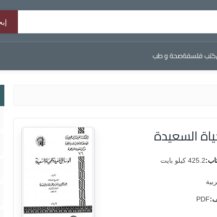
كتب فلسفة
صحة و طب
ياة السعيدة
اب:
425.2 كيلو بايت
ربية
ف:
PDF