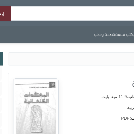
كتب فلسفة
صحة و طب
اب:
11.9 ميغا بايت
ربية
ف:
PDF