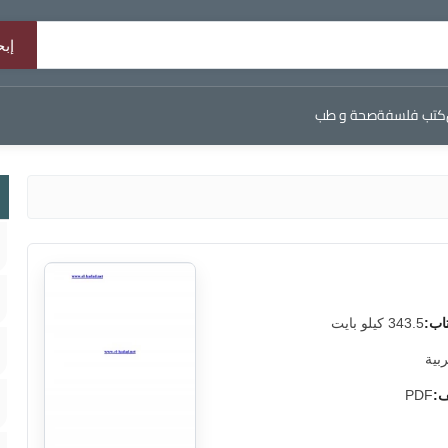
كتب فلسفة
صحة و طب
اب:
343.5 كيلو بايت
ربية
ف:
PDF