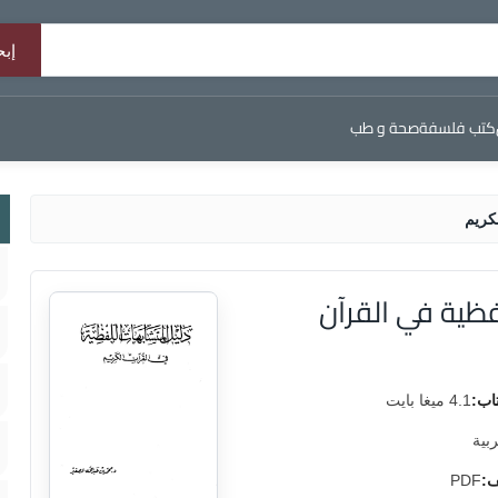
كتب فلسفة
صحة و طب
كريم
فظية في القرآن
اب:
4.1 ميغا بايت
ربية
ف:
PDF