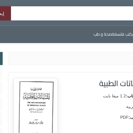
كتب فلسفة
صحة و طب
تات الطبية
اب:
1.2 ميغا بايت
ربية
ف:
PDF