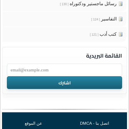
رسائل ماجستير ودكتوراه
[ 130 ]
التفاسير
[ 124 ]
كتب أدب
[ 121 ]
القائمة البريدية
اتصل بنا - DMCA
عن الموقع