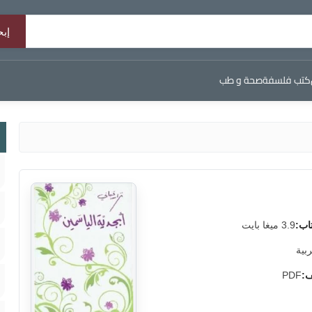
كتب فلسفة
صحة و طب
اب:
3.9 ميغا بايت
ربية
ف:
PDF