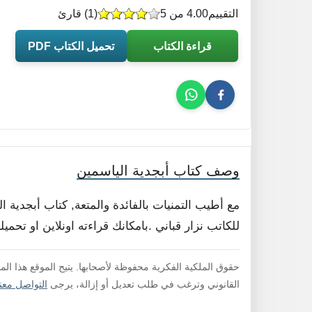
التقييم
4.00 من 5
(
1
) قارئ
قراءة الكتاب
تحميل الكتاب PDF
وصف كتاب أبجدية الياسمين
مع أطيب التمنيات بالفائدة والمتعة, كتاب أبجدية
للكاتب نزار قباني .بامكانك قراءته اونلاين او تحم
حقوق الملكية الفكرية محفوظة لأصحابها. يتيح الموقع هذا ال
القانوني وترغب في طلب تعديل أو إزالة، يرجى
التواصل معنا