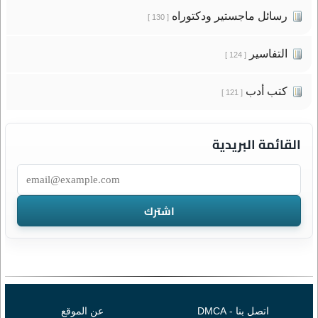
رسائل ماجستير ودكتوراه
[ 130 ]
التفاسير
[ 124 ]
كتب أدب
[ 121 ]
القائمة البريدية
اتصل بنا - DMCA
عن الموقع