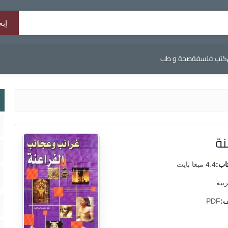
كتب فلسفة
صحة و طب
نة
اب:
4.4 ميغا بايت
ربية
ف:
PDF