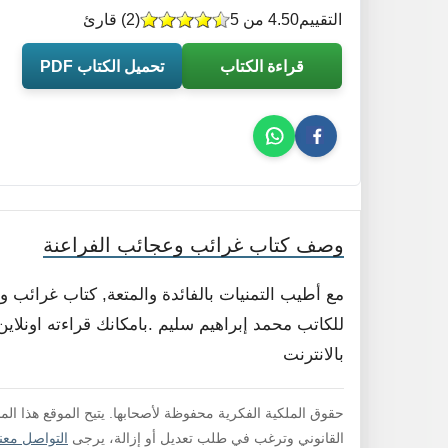
التقييم
4.50 من 5
(
2
) قارئ
قراءة الكتاب
تحميل الكتاب PDF
وصف كتاب غرائب وعجائب الفراعنة
مع أطيب التمنيات بالفائدة والمتعة, كتاب غرائب 
للكاتب محمد إبراهيم سليم .بامكانك قراءته اونلاي
بالانترنت
حقوق الملكية الفكرية محفوظة لأصحابها. يتيح الموقع هذا ال
القانوني وترغب في طلب تعديل أو إزالة، يرجى
التواصل معنا