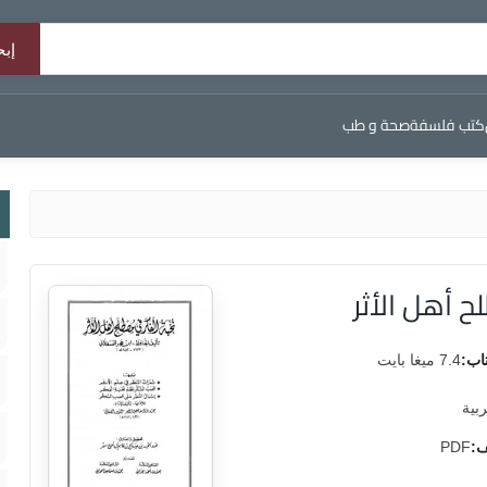
كتب فلسفة
صحة و طب
 أهل الأثر
اب:
7.4 ميغا بايت
ربية
ف:
PDF