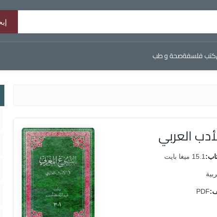
كتب فلسفة
صحة و طب
أدب العربي
اب:
15.1 ميغا بايت
ربية
ف:
PDF