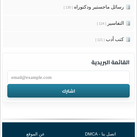
رسائل ماجستير ودكتوراه
[ 130 ]
التفاسير
[ 124 ]
كتب أدب
[ 121 ]
القائمة البريدية
اتصل بنا - DMCA
عن الموقع