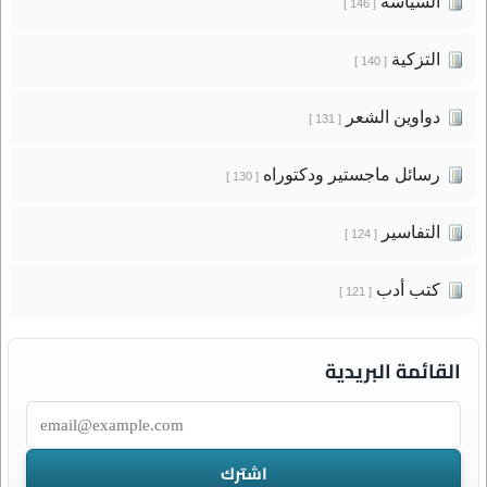
السياسة
[ 146 ]
التزكية
[ 140 ]
دواوين الشعر
[ 131 ]
رسائل ماجستير ودكتوراه
[ 130 ]
التفاسير
[ 124 ]
كتب أدب
[ 121 ]
القائمة البريدية