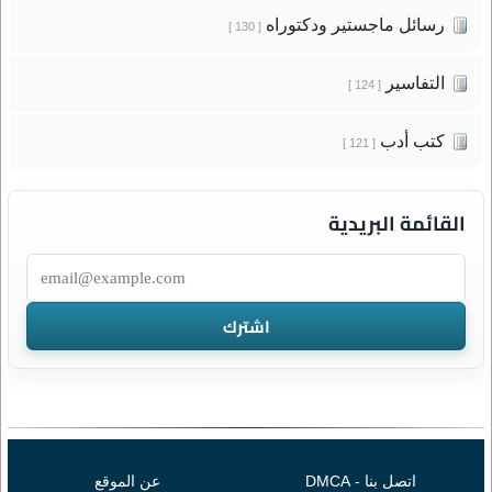
رسائل ماجستير ودكتوراه
[ 130 ]
التفاسير
[ 124 ]
كتب أدب
[ 121 ]
القائمة البريدية
اتصل بنا - DMCA
عن الموقع