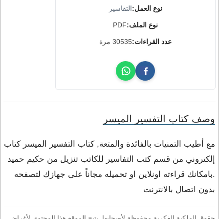
نوع العمل:
التفاسير
نوع الملف:
PDF
عدد القراءات:
30535 مرة
وصف كتاب التفسير الميسر
مع أطيب التمنيات بالفائدة والمتعة, كتاب التفسير الميسر كتاب
إلكتروني من قسم كتب التفاسير للكاتب تنزيل من حكيم حميد
.بامكانك قراءته اونلاين او تحميله مجاناً على جهازك لتصفحه
بدون اتصال بالانترنت
حقوق الملكية الفكرية محفوظة لأصحابها. يتيح الموقع هذا المحتوى لأغراض