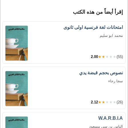
إقرأ أيضاً من هذه الكتب
امتحانات لغة فرنسية اولى ثانوى
محمد ابو سليم
2.00
★★★★★
(55)
نصوص بحجم قبضة يدي
سجا رجاء
2.12
★★★★★
(26)
W.A.R.B.I.A
الياس بن سي مسعود‎