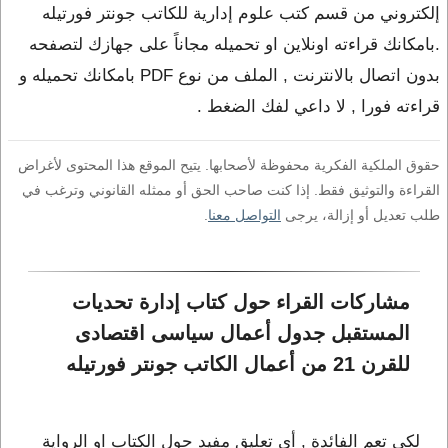
إلكتروني من قسم كتب علوم إدارية للكاتب جونتر فورتيله
.بامكانك قراءته اونلاين او تحميله مجاناً على جهازك لتصفحه
بدون اتصال بالانترنت , الملف من نوع PDF بامكانك تحميله و
قراءته فورا , لا داعي لفك الضغط .
حقوق الملكية الفكرية محفوظة لأصحابها. يتيح الموقع هذا المحتوى لأغراض
القراءة والتوثيق فقط. إذا كنت صاحب الحق أو ممثله القانوني وترغب في
طلب تعديل أو إزالة، يرجى
التواصل معنا
.
مشاركات القراء حول كتاب إدارة تحديات 
المستقبل جدول أعمال سياسى اقتصادى 
للقرن 21 من أعمال الكاتب جونتر فورتيله
لكي تعم الفائدة , أي تعليق مفيد حول الكتاب او الرواية