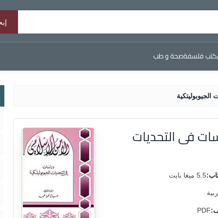
كتب فلسفة
صحة و طب
الجيوبوليتكية
ات فى التحديات
اب:
5.5 ميغا بايت
ربية
ف:
PDF