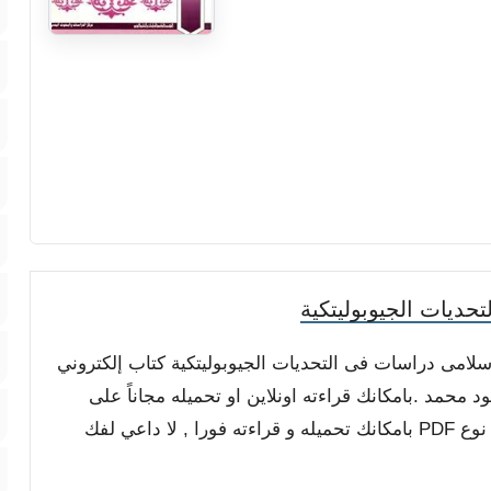
ديات الجيوبوليتكية
لإسلامى دراسات فى التحديات الجيوبوليتكية كتاب إلكتروني
حمد .بامكانك قراءته اونلاين او تحميله مجاناً على
جهازك لتصفحه بدون اتصال بالانترنت , الملف من نوع PDF بامكانك تحميله و قراءته فورا , لا داعي لفك