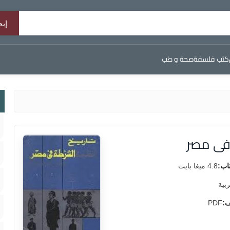
كتب فلسفة
صحة و طب
 فى مصر
اب:
4.8 ميغا بايت
ربية
ف:
PDF