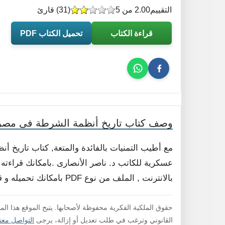
التقييم
2.00 من 5
(
31
) قارئ
قراءة الكتاب
تحميل الكتاب PDF
وصف كتاب تاريخ أنظمة الشرطة فى مصر
مع أطيب التمنيات بالفائدة والمتعة, كتاب تاريخ
عسكرية للكاتب د. ناصر الأنصارى .بامكانك قراءته 
بالانترنت , الملف من نوع PDF بامكانك تحميله و قراءته فورا , لا داعي لفك الضغط .
حقوق الملكية الفكرية محفوظة لأصحابها. يتيح الموقع هذا ال
القانوني وترغب في طلب تعديل أو إزالة، يرجى
التواصل معنا