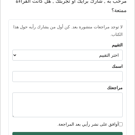
مرحب به , شارك برأيك او تجربتك , هل كانت القراءة
ممتعة؟
لا توجد مراجعات منشورة بعد. كن أول من يشارك رأيه حول هذا
الكتاب.
التقييم
اسمك
مراجعتك
أوافق على نشر رأيي بعد المراجعة.