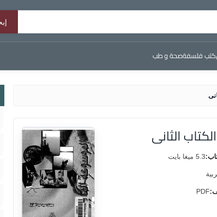
كتب فلسفة
صحة و طب
نى
كتاب الثانى
اب:
5.3 ميغا بايت
ربية
ف:
PDF