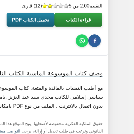
التقييم
2.00 من 5
(
12
) قارئ
قراءة الكتاب
تحميل الكتاب PDF
وصف كتاب الموسوعة الماسية الكتاب الثا
مع أطيب التمنيات بالفائدة والمتعة, كتاب الموسو
سياسى إسلامى للكاتب مجدى سيد عبد العزيز .بامكا
بدون اتصال بالانترنت , الملف من نوع PDF بامكانك تحميله و قراءته فورا , لا داعي لفك الضغط .
حقوق الملكية الفكرية محفوظة لأصحابها. يتيح الموقع هذا ال
القانوني وترغب في طلب تعديل أو إزالة، يرجى
التواصل معنا