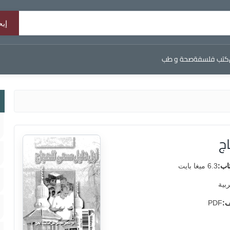
كتب فلسفة
صحة و طب
ج
اب:
6.3 ميغا بايت
ربية
ف:
PDF