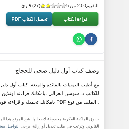
التقييم
2.00 من 5
(
27
) قارئ
قراءة الكتاب
تحميل الكتاب PDF
وصف كتاب أول دليل صحى للحجاج
مع أطيب التمنيات بالفائدة والمتعة, كتاب أول 
للكاتب د. سوسن الغزالى .بامكانك قراءته اونلاين 
, الملف من نوع PDF بامكانك تحميله و قراءته فورا , لا داعي لفك الضغط .
حقوق الملكية الفكرية محفوظة لأصحابها. يتيح الموقع هذا ال
القانوني وترغب في طلب تعديل أو إزالة، يرجى
التواصل معنا