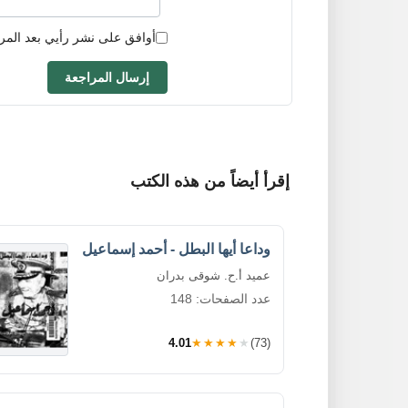
أوافق على نشر رأيي بعد المر
إرسال المراجعة
إقرأ أيضاً من هذه الكتب
وداعا أيها البطل - أحمد إسماعيل
عميد أ.ح. شوقى بدران
عدد الصفحات: 148
4.01
★★★★★
(73)