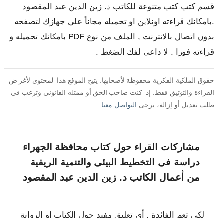
قسم كتب كتب متنوعة للكاتب د. زين الدين عبد المقصود
.بامكانك قراءته اونلاين او تحميله مجاناً على جهازك لتصفحه
بدون اتصال بالانترنت , الملف من نوع PDF بامكانك تحميله و
قراءته فورا , لا داعي لفك الضغط .
حقوق الملكية الفكرية محفوظة لأصحابها. يتيح الموقع هذا المحتوى لأغراض
القراءة والتوثيق فقط. إذا كنت صاحب الحق أو ممثله القانوني وترغب في
طلب تعديل أو إزالة، يرجى
التواصل معنا
.
مشاركات القراء حول كتاب محافظة الجهراء 
دراسة فى التخطيط البيئى والتنمية الريفية 
من أعمال الكاتب د. زين الدين عبد المقصود
لكي تعم الفائدة , أي تعليق مفيد حول الكتاب او الرواية