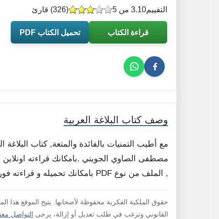
التقييم
3.10 من 5
(
326
) قارئ
قراءة الكتاب
تحميل الكتاب PDF
وصف كتاب البلاغة العربية
مع أطيب التمنيات بالفائدة والمتعة, كتاب البلاغة 
مصطفى الصاوي الجويني .بامكانك قراءته اونلاين ا
, الملف من نوع PDF بامكانك تحميله و قراءته فورا , لا داعي لفك الضغط .
حقوق الملكية الفكرية محفوظة لأصحابها. يتيح الموقع هذا ال
القانوني وترغب في طلب تعديل أو إزالة، يرجى
التواصل معنا