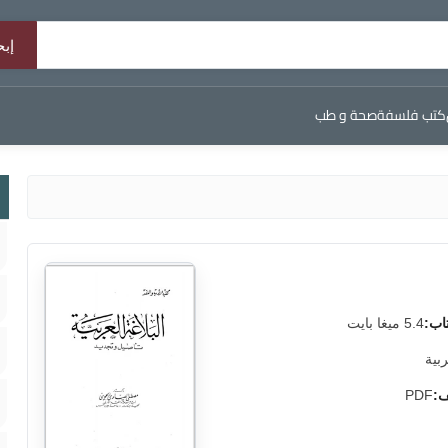
كتب فلسفة
صحة و طب
اب:
5.4 ميغا بايت
ربية
ف:
PDF