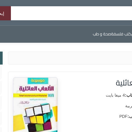
كتب فلسفة
صحة و طب
ئلية
اب:
4 ميغا بايت
ربية
ف:
PDF