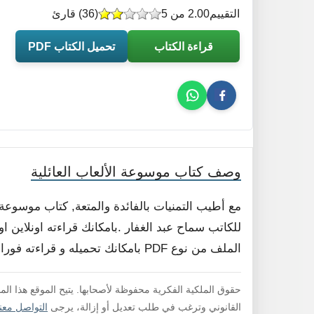
التقييم
2.00 من 5
(
36
) قارئ
قراءة الكتاب
تحميل الكتاب PDF
وصف كتاب موسوعة الألعاب العائلية
مع أطيب التمنيات بالفائدة والمتعة, كتاب موسوعة
للكاتب سماح عبد الغفار .بامكانك قراءته اونلاين ا
الملف من نوع PDF بامكانك تحميله و قراءته فورا , لا داعي لفك الضغط .
حقوق الملكية الفكرية محفوظة لأصحابها. يتيح الموقع هذا ال
القانوني وترغب في طلب تعديل أو إزالة، يرجى
التواصل معنا