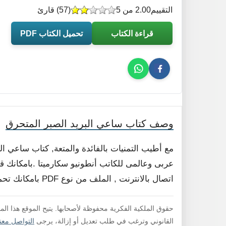
التقييم
2.00 من 5
(
57
) قارئ
قراءة الكتاب
تحميل الكتاب PDF
وصف كتاب ساعي البريد الصبر المتحرق
مع أطيب التمنيات بالفائدة والمتعة, كتاب ساعي 
عربى وعالمى للكاتب أنطونيو سكارميتا .بامكانك قر
اتصال بالانترنت , الملف من نوع PDF بامكانك تحميله و قراءته فورا , لا داعي لفك الضغط .
حقوق الملكية الفكرية محفوظة لأصحابها. يتيح الموقع هذا ال
القانوني وترغب في طلب تعديل أو إزالة، يرجى
التواصل معنا