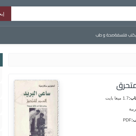
كتب فلسفة
صحة و طب
متحرق
اب:
1.7 ميغا بايت
ربية
ف:
PDF