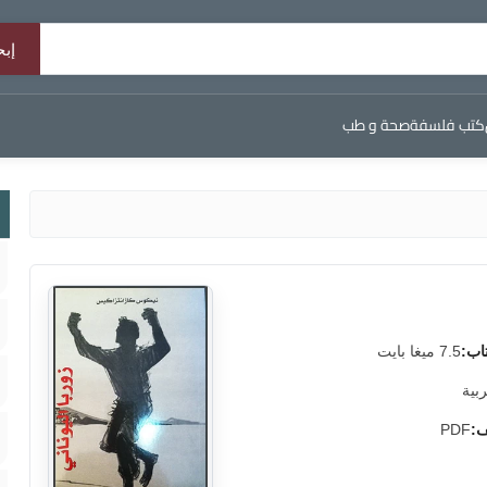
كتب فلسفة
صحة و طب
اب:
7.5 ميغا بايت
ربية
ف:
PDF