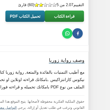
التقييم
2.07 من 5
(
60
) قارئ
قراءة الكتاب
تحميل الكتاب PDF
وصف رواية زوربا
مع أطيب التمنيات بالفائدة والمتعة, رواية زوربا 
نيكوس كازانتزاكيس .بامكانك قراءته اونلاين او تحم
الملف من نوع PDF بامكانك تحميله و قراءته فورا , لا داعي لفك الضغط .
حقوق الملكية الفكرية محفوظة لأصحابها. يتيح الموقع هذا ال
القانوني وترغب في طلب تعديل أو إزالة، يرجى
التواصل معنا