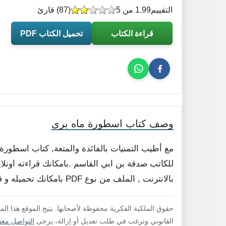
التقييم
1.99 من 5
(
87
) قارئ
قراءة الكتاب
تحميل الكتاب PDF
وصف كتاب اسطورة ماه برى
مع أطيب التمنيات بالفائدة والمتعة, كتاب اسطور
للكاتب صدقة بن ابي القاسم .بامكانك قراءته اونلا
بالانترنت , الملف من نوع PDF بامكانك تحميله و قراءته فورا , لا داعي لفك الضغط .
حقوق الملكية الفكرية محفوظة لأصحابها. يتيح الموقع هذا ال
القانوني وترغب في طلب تعديل أو إزالة، يرجى
التواصل معنا