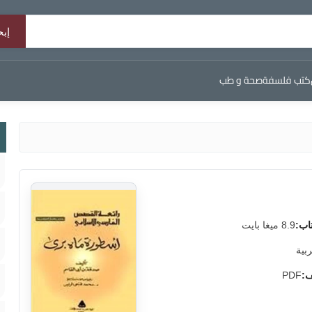
كتب فلسفة
صحة و طب
اب:
8.9 ميغا بايت
ربية
ف:
PDF