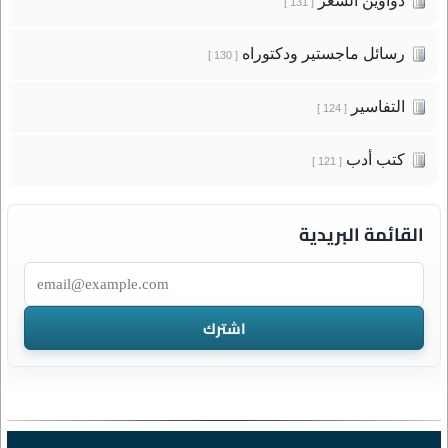
دواوين الشعر
[ 131 ]
رسائل ماجستير ودكتوراه
[ 130 ]
التفاسير
[ 124 ]
كتب أدب
[ 121 ]
القائمة البريدية