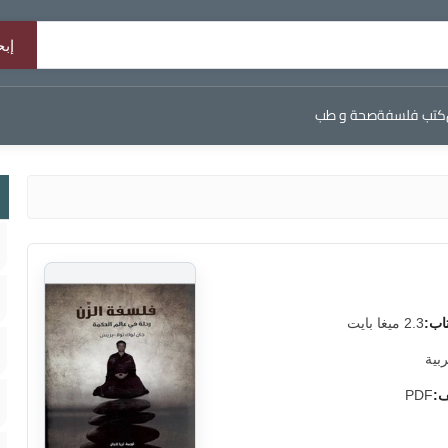
كتب فلسفة
صحة و طب
اب:
2.3 ميغا بايت
ربية
ف:
PDF