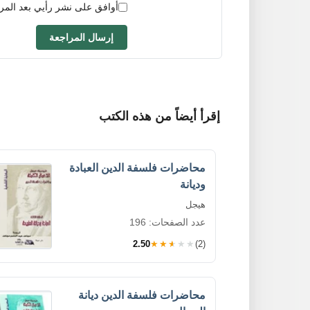
أوافق على نشر رأيي بعد المر
إرسال المراجعة
إقرأ أيضاً من هذه الكتب
محاضرات فلسفة الدين العبادة
وديانة
هيجل
عدد الصفحات: 196
2.50
★★★★★
(2)
محاضرات فلسفة الدين ديانة