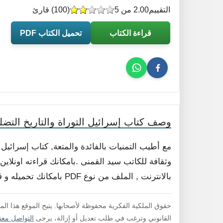
التقييم
2.00 من 5
(
100
) قارئ
قراءة الكتاب
تحميل الكتاب PDF
وصف كتاب إسرائيل التوراة والتاريخ التضل
مع أطيب التمنيات بالفائدة والمتعة, كتاب إسرائيل
وثقافة للكاتب سيد القمنى .بامكانك قراءته اونلاي
بالانترنت , الملف من نوع PDF بامكانك تحميله و قراءته فورا , لا داعي لفك الضغط .
حقوق الملكية الفكرية محفوظة لأصحابها. يتيح الموقع هذا ال
القانوني وترغب في طلب تعديل أو إزالة، يرجى
التواصل معنا