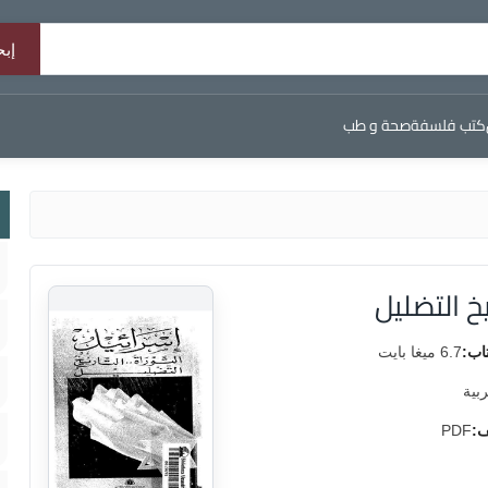
كتب فلسفة
صحة و طب
يخ التضليل
اب:
6.7 ميغا بايت
ربية
ف:
PDF