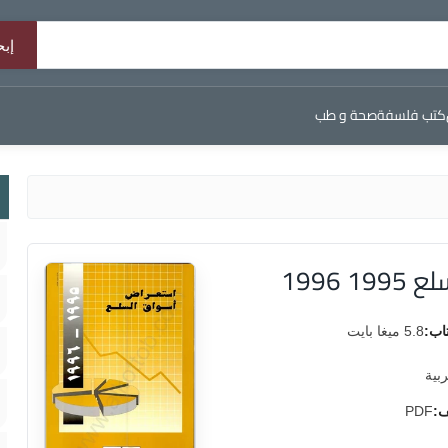
كتب فلسفة
صحة و طب
1996
اب:
5.8 ميغا بايت
ربية
ف:
PDF