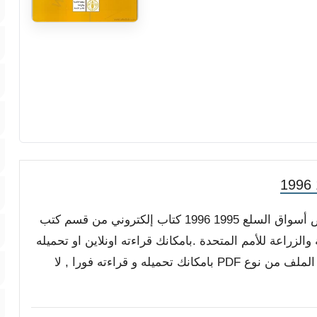
مع أطيب التمنيات بالفائدة والمتعة, كتاب إستعراض أسواق السلع 1995 1996 كتاب إلكتروني من قسم كتب
الزراعة للأمم المتحدة .بامكانك قراءته اونلاين او تحميله
مجاناً على جهازك لتصفحه بدون اتصال بالانترنت , الملف من نوع PDF بامكانك تحميله و قراءته فورا , لا