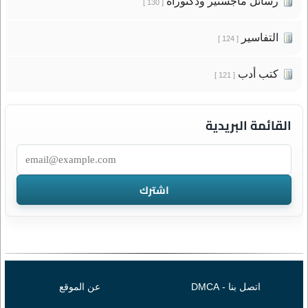
رسائل ماجستير ودكتوراه
[ 130 ]
التفاسير
[ 124 ]
كتب أدب
[ 121 ]
القائمة البريدية
اتصل بنا - DMCA
عن الموقع