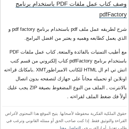
وصف كتاب عمل ملفات PDF باستخدام برنامج
pdfFactory
شرح لطريقه عمل ملف pdf باستخدام برنامج pdf factory و
الذي يعمل كطابعه وهميه و يعتبر من افضل البرامج.
مع أطيب التمنيات بالفائدة والمتعة, كتاب عمل ملفات PDF
باستخدام برنامج pdfFactory كتاب إلكتروني من قسم كتب
اتش تي ام ال HTML للكاتب الامبراطورXMT .بامكانك قراءته
اونلاين او تحميله مجاناً على جهازك لتصفحه بدون اتصال
بالانترنت , الملف من النوع المضغوط بصيغة ZIP يجب عليك
أولاً فك ضغط الملف لقراءته .
حقوق الملكية الفكرية محفوظة لأصحابها. يتيح الموقع هذا المحتوى لأغراض
القراءة والتوثيق فقط. إذا كنت صاحب الحق أو ممثله القانوني وترغب في
طلب تعديل أو إزالة، يرجى
التواصل معنا
.