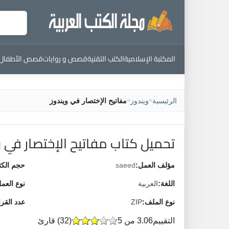
المكتبة الإسلامية
الكتب التقنية
قصص و روايات
قصص الأطفال
الرئيسية
ويندوز
مفاتيح الإختصار في ويندوز
>
>
تحميل كتاب مفاتيح الإختصار في و
مؤلف العمل:
saeed
حجم الكت
اللغة:
العربية
نوع العم
نوع الملف:
ZIP
عدد القر
التقييم
3.06 من 5
(
32
) قارئ