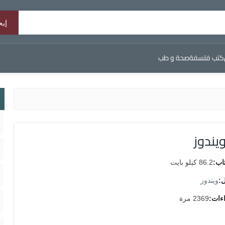
كتب فلسفة
صحة و طب
يندوز
اب:
86.2 كيلو بايت
ل:
ويندوز
اءات:
2369 مرة