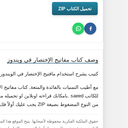
تحميل الكتاب ZIP
وصف كتاب مفاتيح الإختصار في ويندوز
كتيب يشرح استخدام مافتيح الإختصار في الويندوز.
مع أطيب التمنيات بالفائدة والمتعة, كتاب مفاتيح 
للكاتب saeed .بامكانك قراءته اونلاين او
من النوع المضغوط بصيغة ZIP يجب عليك أولاً فك ضغط الملف لقراءته .
حقوق الملكية الفكرية محفوظة لأصحابها. يتيح الموقع هذا ال