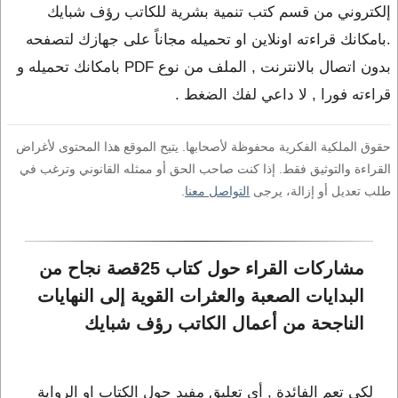
إلكتروني من قسم كتب تنمية بشرية للكاتب رؤف شبايك
.بامكانك قراءته اونلاين او تحميله مجاناً على جهازك لتصفحه
بدون اتصال بالانترنت , الملف من نوع PDF بامكانك تحميله و
قراءته فورا , لا داعي لفك الضغط .
حقوق الملكية الفكرية محفوظة لأصحابها. يتيح الموقع هذا المحتوى لأغراض
القراءة والتوثيق فقط. إذا كنت صاحب الحق أو ممثله القانوني وترغب في
طلب تعديل أو إزالة، يرجى
التواصل معنا
.
مشاركات القراء حول كتاب 25قصة نجاح من 
البدايات الصعبة والعثرات القوية إلى النهايات 
الناجحة من أعمال الكاتب رؤف شبايك
لكي تعم الفائدة , أي تعليق مفيد حول الكتاب او الرواية