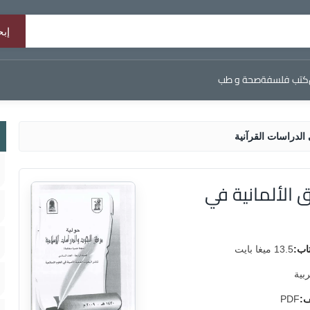
كتب فلسفة
صحة و طب
الدراسات القرآنية
 الألمانية في
اب:
13.5 ميغا بايت
ربية
ف:
PDF