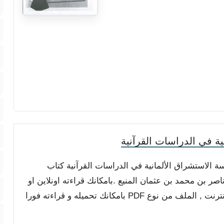
ة في الدراسات القرآنية
سة الاستشراق الألمانية في الدراسات القرآنية كتاب
 بن محمد بن عثمان المنيع .بامكانك قراءته اونلاين او
تحميله مجاناً على جهازك لتصفحه بدون اتصال بالانترنت , الملف من نوع PDF بامكانك تحميله و قراءته فورا