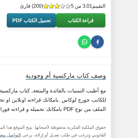
التقييم
3.01 من 5
(
200
) قارئ
قراءة الكتاب
تحميل الكتاب PDF
وصف كتاب ماركسية أم وجودية
مع أطيب التمنيات بالفائدة والمتعة, كتاب ماركسي
للكاتب جورج لوكاس .بامكانك قراءته اونلاين او تح
الملف من نوع PDF بامكانك تحميله و قراءته فورا , لا داعي لفك الضغط .
حقوق الملكية الفكرية محفوظة لأصحابها. يتيح الموقع هذا ال
القانوني وترغب في طلب تعديل أو إزالة، يرجى
التواصل معنا