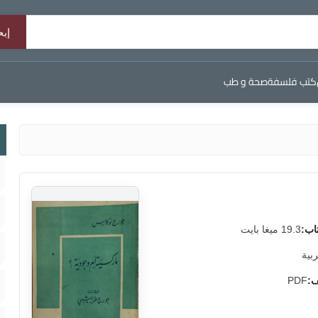
كتب فلسفة
صحة و طب
اب:
19.3 ميغا بايت
ربية
ف:
PDF